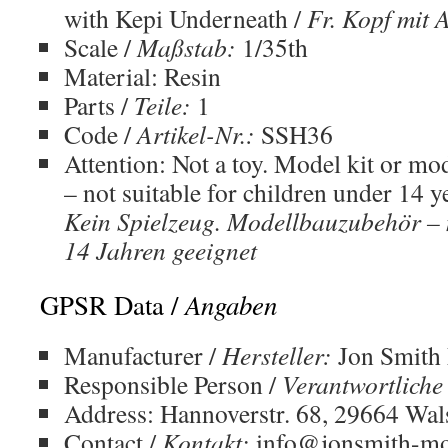
with Kepi Underneath /
Fr. Kopf mit 
Scale /
Maßstab:
1/35th
Material: Resin
Parts /
Teile:
1
Code /
Artikel-Nr.:
SSH36
Attention: Not a toy. Model kit or mo
– not suitable for children under 14 ye
Kein Spielzeug. Modellbauzubehör – n
14 Jahren geeignet
Angaben
GPSR Data /
Manufacturer /
Hersteller:
Jon Smith
Responsible Person /
Verantwortliche
Address: Hannoverstr. 68, 29664 Wa
Contact /
Kontakt:
info@jonsmith-mo